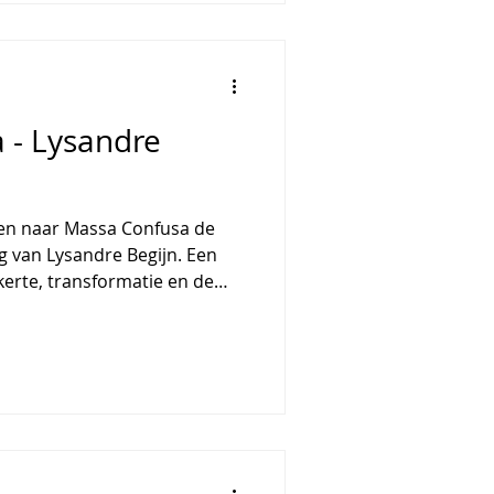
ning en elektronische
al bekend door haar
gnetische inductie e
 - Lysandre
jken naar Massa Confusa de
g van Lysandre Begijn. Een
kerte, transformatie en de
t haar achtergrond in de
Begijn een beeldtaal met
cturen, fossielachtige
s, als metaforen voor
en het onderbewustzijn. De
lchemistisch begrip: de massa
 oer