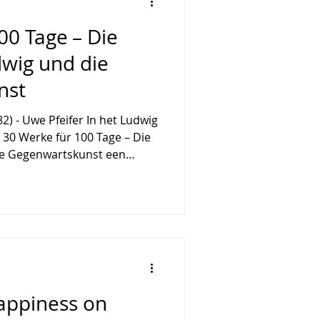
00 Tage – Die
wig und die
nst
2) - Uwe Pfeifer In het Ludwig
30 Werke für 100 Tage – Die
e Gegenwartskunst een
k rijke selectie getoond uit
 tentoonstelling kijkt terug
 van het Aachense
 en Irene Ludwig en legt de
ling voor kunst die op dat
sprekend tot de
 Volgens de aan
appiness on