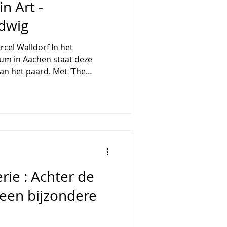
in Art -
dwig
rcel Walldorf In het
m in Aachen staat deze
t paard. Met 'The
rth. Dürer, Rubens, Goya:
 voor het eerst een grote
r de uitzonderlijke betekenis
- en cultuurgeschiedenis. De
tspraak die meteen duidelijk
e relatie tussen mens en
rie : Achter de
een bijzondere