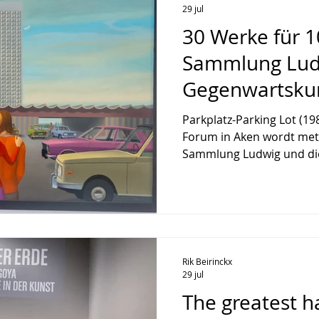
29 jul
30 Werke für 1
Sammlung Lud
Gegenwartsku
Parkplatz-Parking Lot (198
Forum in Aken wordt met 
Sammlung Ludwig und di
compacte, maar inhoudelij
de verzameling Ludwig. De
naar de vroege aankopen
verzamelaarskoppel Peter
nadruk op hun belangstel
moment nog niet vanzelf
Rik Beirinckx
museumcanon behoorde.
29 jul
The greatest h