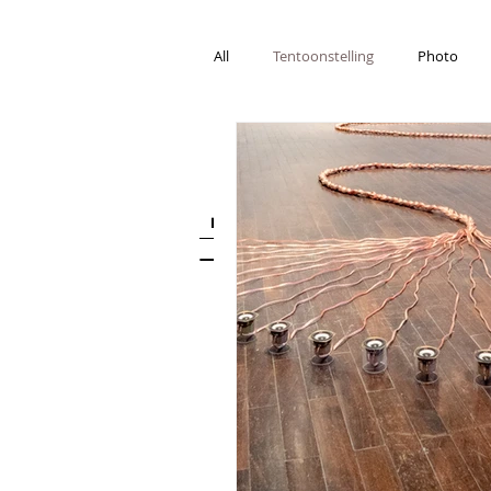
Listen with
All
Tentoonstelling
Photo
Theater
HOME
BLOG
PHOTOWALL
MU