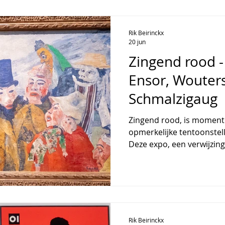
daarbij hoe ongelijkheid
Rik Beirinckx
20 jun
Zingend rood - Topstukken van
Ensor, Wouter
Schmalzigaug
Zingend rood, is moment
opmerkelijke tentoonstell
Deze expo, een verwijzing
van kleur, nodigt bezoeke
schilderwerk niet alleen 
kan worden. Het themati
kleuren wordt centraal ge
aandacht, stuurt de blik,
verandert de manier waar
Rik Beirinckx