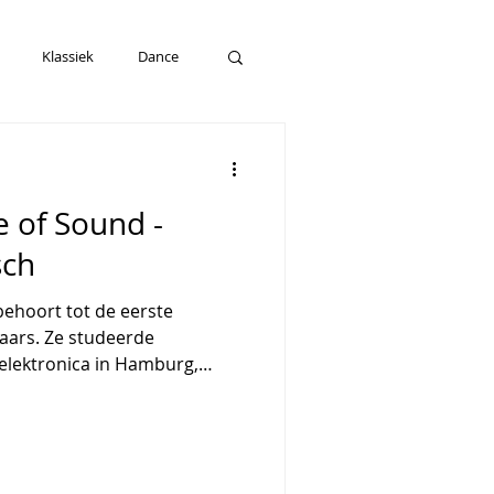
RikBe Photography
Klassiek
Dance
 of Sound -
TACT
sch
behoort tot de eerste
aars. Ze studeerde
 elektronica in Hamburg,
n werkte aanvankelijk als
oordat ze zich ontwikkelde tot
aangevende kunstenaar in
 tussen klankinstallatie,