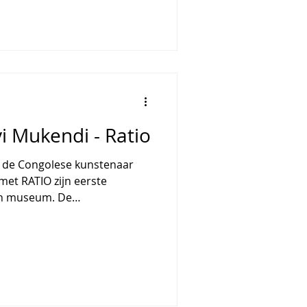
eeldenstroom waarmee we
onteerd. De expo brengt
)nationale kunstenaars,
 Marlene Dum
i Mukendi - Ratio
t de Congolese kunstenaar
et RATIO zijn eerste
een museum. De
 nieuwe tekeningen,
pturale installaties in een
hnisch, poëtisch en politiek
kt vanuit systemen die onze
ergie, infrastructuur,
fen. RATIO onderzoekt