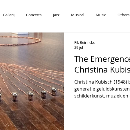
 your eyes
Gallerij
Concerts
Jazz
Musical
Music
Others
Rik Beirinckx
29 jul
The Emergence
ZIEK
SUZANNE
STORY
CULINORA
GALLERIES
CON
Christina Kubi
Christina Kubisch (1948) 
generatie geluidskunsten
schilderkunst, muziek en
Graz, Zürich en Milaan, e
fluitiste en componiste v
een internationaal toon
sound art. Ze beweegt zich