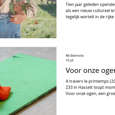
Tien jaar geleden opende 
als een nieuw cultureel 
tegelijk wortelt in de rij
openstaat voor internati
decennium groeide La Bov
tentoonstellingsruimte; 
van verhalen, herinneringe
kunsten. Dit jubileum is 
moment om niet alleen te
Rik Beirinckx
spraakmakende expo’s
16 jul
Voor onze oge
A travers le printemps (2025) - Marianne Berenhout In
Z33 in Hasselt loopt mom
Voor onze ogen, een groe
een eenvoudige maar ong
we met wat we zien? De t
hoe kunstenaars reageren