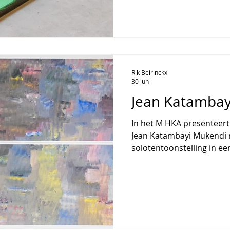
gebeurtenissen en de b
dagelijks worden geconfr
werk samen van elf (inter
onder wie Luc Tuymans,
Rik Beirinckx
30 jun
Jean Katambay
In het M HKA presenteer
Jean Katambayi Mukendi m
solotentoonstelling in 
tentoonstelling verenigt
schilderijen en grote scul
opstelling die tegelijk tec
aanvoelt. Mukendi vertre
wereld mee vormgeven: en
technologie en grondstof