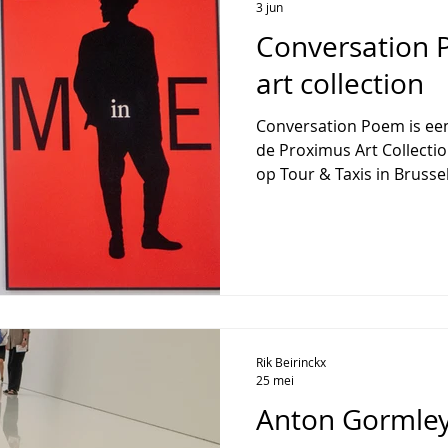
verwijst naar een fascine
3 jun
Conversation 
art collection
Conversation Poem is een
de Proximus Art Collecti
op Tour & Taxis in Brussel,
volledig rond “dialoog” 
ongeveer 120 à 150 hede
Proximus Art Collection, 
werken telt. De centrale v
constante communicatie
kunnen voeren, met aand
menselijkh
Rik Beirinckx
25 mei
Anton Gormley