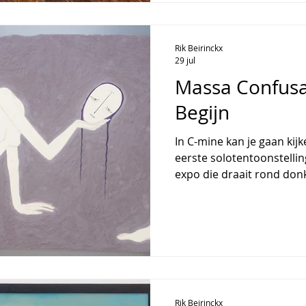
performance, video, teke
compositie. Ze werd voor
onderzoek naar elektroma
Rik Beirinckx
29 jul
Massa Confusa
Begijn
In C-mine kan je gaan ki
eerste solotentoonstellin
expo die draait rond don
menselijke psyche. Vanui
psychologie ontwikkelde 
golvende dragers, botstru
vormen en hybride wezen
innerlijke landschappen 
titel verwijst naar een a
confusa, of de chaotische
Rik Beirinckx