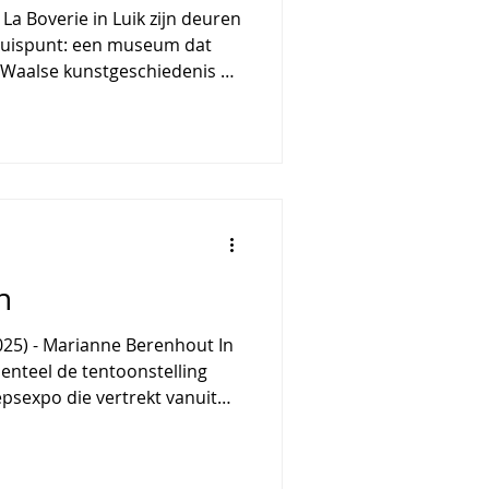
La Boverie in Luik zijn deuren
kruispunt: een museum dat
ke Waalse kunstgeschiedenis en
onale samenwerkingen. In dat
erie uit tot meer dan een
het werd een levend depot
n en stille revoluties in de
dan ook een uitgelezen
rug te kijken op
n
enteel de tentoonstelling
psexpo die vertrekt vanuit
emakkelijke vraag: wat doen
entoonstelling onderzoekt
 op geweld, politieke