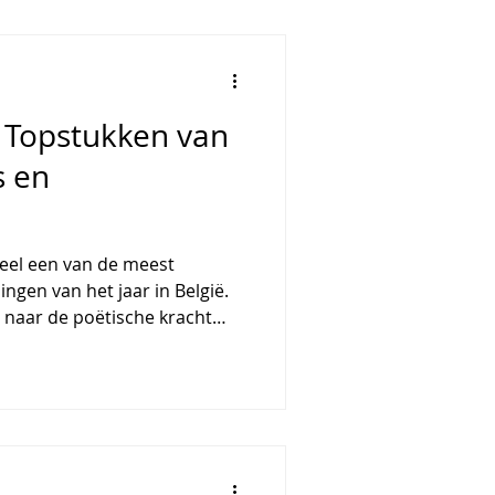
 wordt ingebed in de mani
s en
eel een van de meest
ingen van het jaar in België.
 naar de poëtische kracht
rs uit om te ervaren hoe
gezien, maar ook "gehoord"
sche concept van zingende
steld: kleur trekt de
 roept emoties op en
op we kunst ervaren. De titel