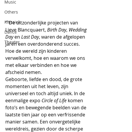
Music
Others
Klassiek
""De uitzonderlijke projecten van 
Lieve Blancquaert, 
Birth Day
, 
Wedding 
Dance
Day
 en 
Last Day
, waren de afgelopen 
Theater
jaren een overdonderend succes. 
Hoe de wereld zijn kinderen 
verwelkomt, hoe en waarom we ons 
met elkaar verbinden en hoe we 
afscheid nemen. 
Geboorte, liefde en dood, de grote 
momenten uit het leven, zijn 
universeel en toch altijd uniek. In de 
eenmalige expo 
Circle of Life
 komen 
foto’s en bewegende beelden van de 
laatste tien jaar op een verfrissende 
manier samen. Een onvergetelijke 
wereldreis, gezien door de scherpe 