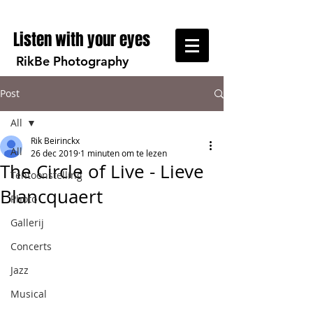
Listen with your eyes
RikBe Photography
Post
All
Rik Beirinckx
All
26 dec 2019
1 minuten om te lezen
The Circle of Live - Lieve
Tentoonstelling
Blancquaert
Photo
Gallerij
Concerts
Jazz
Musical