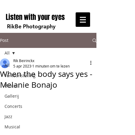
Listen with your eyes
RikBe Photography
Post
All
Rik Beirinckx
All
5 apr 2023
1 minuten om te lezen
When the body says yes -
Tentoonstelling
Melanie Bonajo
Photo
Gallerij
Concerts
Jazz
Musical