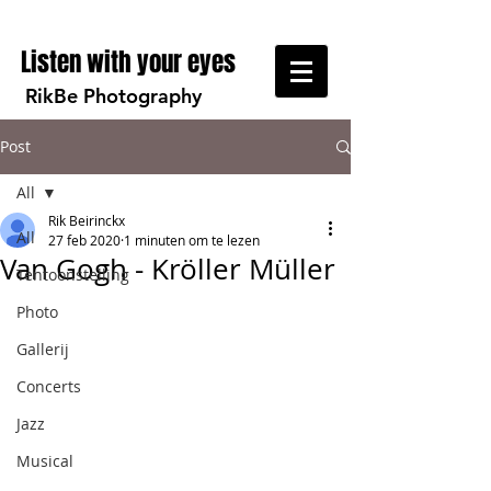
Listen with your eyes
RikBe Photography
Post
All
Rik Beirinckx
All
27 feb 2020
1 minuten om te lezen
Van Gogh - Kröller Müller
Tentoonstelling
Photo
Gallerij
Concerts
Jazz
Musical