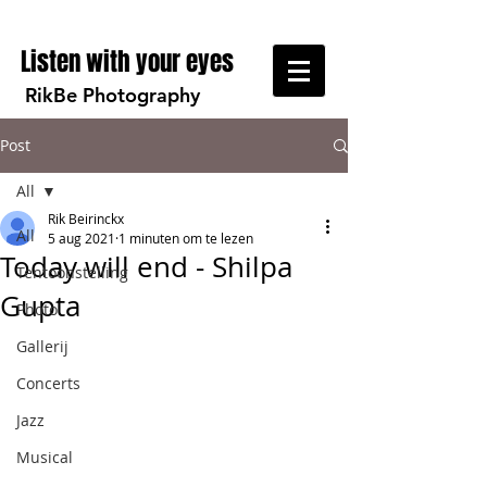
Listen with your eyes
RikBe Photography
Post
All
Rik Beirinckx
All
5 aug 2021
1 minuten om te lezen
Today will end - Shilpa
Tentoonstelling
Gupta
Photo
Gallerij
Concerts
Jazz
Musical