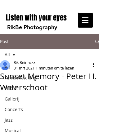
Listen with your eyes
RikBe Photography
Post
All
Rik Beirinckx
All
31 mrt 2021
1 minuten om te lezen
Sunset Memory - Peter H.
Tentoonstelling
Waterschoot
Photo
Gallerij
Concerts
Jazz
Musical