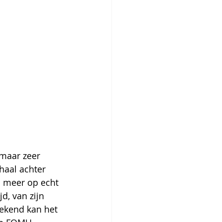
 maar zeer 
haal achter 
l meer op echt 
, van zijn 
eekend kan het 