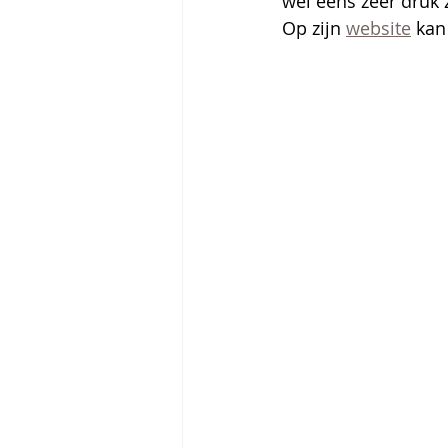
wel eens zeer druk 
Op zijn 
website
 kan