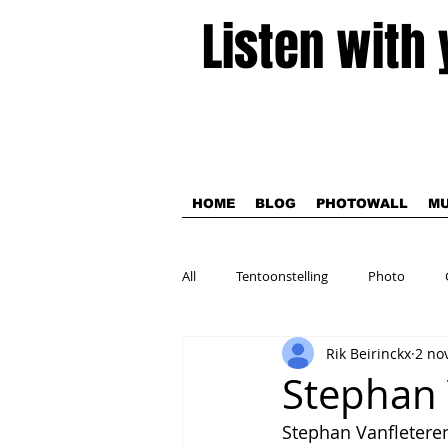
Listen with
HOME
BLOG
PHOTOWALL
MU
All
Tentoonstelling
Photo
Rik Beirinckx
2 no
Theater
Stephan 
Stephan Vanfleteren 