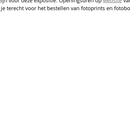
zijn voor deze expositie. Openingsuren op 
website
 v
 je terecht voor het bestellen van fotoprints en fotob