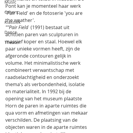
Music
Pont kan je momenteel haar werk 
Others
'Pair Field' en de fotoserie 'you are 
the weather'. 
Klassiek
""Pair Field
  (1991) bestaat uit 
Dance
achttien paren van sculpturen in 
massief koper en staal. Hoewel elk 
Theater
paar unieke vormen heeft, zijn de 
afgeronde contouren gelijk in 
volume. Het minimalistische werk 
combineert verwantschap met 
raadselachtigheid en onderzoekt 
thema’s als verbondenheid, isolatie 
en materialiteit. In 1992 bij de 
opening van het museum plaatste 
Horn de paren in aparte ruimtes die 
qua vorm en afmetingen van mekaar 
verschilden. De plaatsing van de 
objecten waren in de aparte ruimtes 