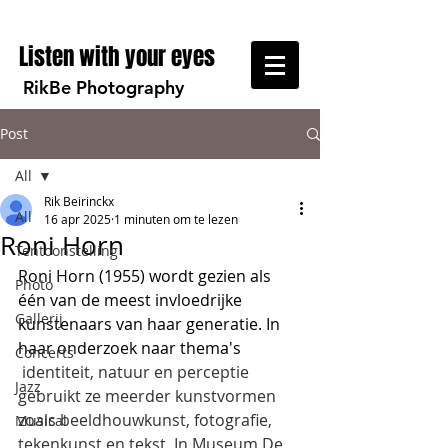
Listen with your eyes
RikBe Photography
Post
All
Rik Beirinckx
All
16 apr 2025
1 minuten om te lezen
Roni Horn
Tentoonstelling
Roni Horn (1955) wordt gezien als 
Photo
één van de meest invloedrijke 
Gallerij
kunstenaars van haar generatie. In 
haar onderzoek naar thema's 
Concerts
 identiteit, natuur en perceptie 
Jazz
gebruikt ze meerder kunstvormen 
zoals beeldhouwkunst, fotografie, 
Musical
tekenkunst en tekst. In Museum De 