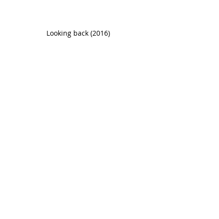
Looking back (2016)
John Lennon op Vlaamse wegen (2025)