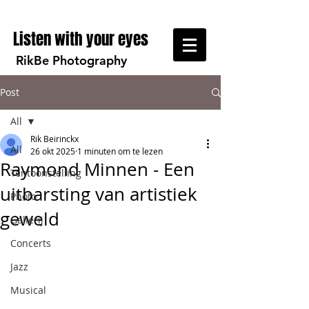
Listen with your eyes
RikBe Photography
Post
All
Rik Beirinckx
All
26 okt 2025
1 minuten om te lezen
Raymond Minnen - Een
Tentoonstelling
uitbarsting van artistiek
Photo
geweld
Gallerij
Concerts
Jazz
Musical