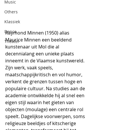
Music
Others
Klassiek
Dance
Raymond Minnen (1950) alias 
Maurice Minnen een beeldend 
Theater
kunstenaar uit Mol die al 
decennialang een unieke plaats 
inneemt in de Vlaamse kunstwereld. 
Zijn werk, vaak speels, 
maatschappijkritisch en vol humor, 
verkent de grenzen tussen hoge en 
populaire cultuur. Na studies aan de 
academie ontwikkelde hij al snel een 
eigen stijl waarin het gieten van 
objecten (moulage) een centrale rol 
speelt. Dagelijkse voorwerpen, soms 
religieuze beeldjes of kitscherige 