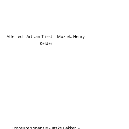
Affected - Art van Triest -  Muziek: Henry 
Kelder
Exposure/Expansie - Jitske Bakker. - 