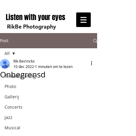
Listen with your eyes
RikBe Photography
Post
All
Rik Beirinckx
All
10 dec 2022
1 minuten om te lezen
Onbegrensd
Tentoonstelling
Photo
Gallerij
Concerts
Jazz
Musical