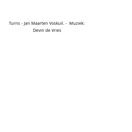
Turns - Jan Maarten Voskuil. -  Muziek: 
Devin de Vries
Zee van mogelijkheden, bij voorbaat 