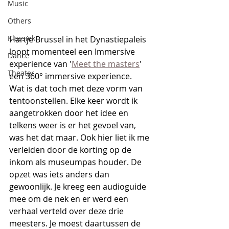
Music
Others
Klassiek
Hartje Brussel in het Dynastiepaleis 
loopt momenteel een Immersive 
Dance
experience van '
Meet the masters
' 
Theater
een 360° immersive experience.
Wat is dat toch met deze vorm van 
tentoonstellen. Elke keer wordt ik 
aangetrokken door het idee en 
telkens weer is er het gevoel van, 
was het dat maar. Ook hier liet ik me 
verleiden door de korting op de 
inkom als museumpas houder. De 
opzet was iets anders dan 
gewoonlijk. Je kreeg een audioguide 
mee om de nek en er werd een 
verhaal verteld over deze drie 
meesters. Je moest daartussen de 