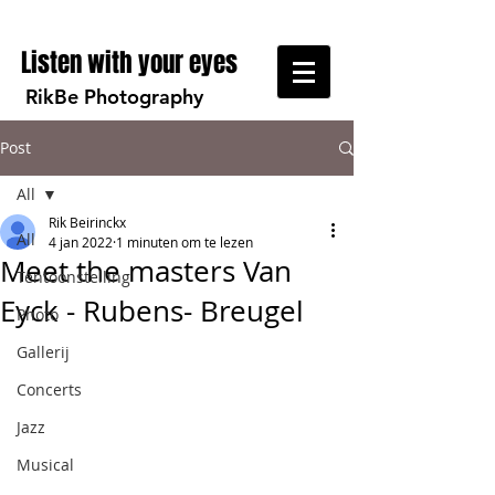
Listen with your eyes
RikBe Photography
Post
All
Rik Beirinckx
All
4 jan 2022
1 minuten om te lezen
Meet the masters Van
Tentoonstelling
Eyck - Rubens- Breugel
Photo
Gallerij
Concerts
Jazz
Musical