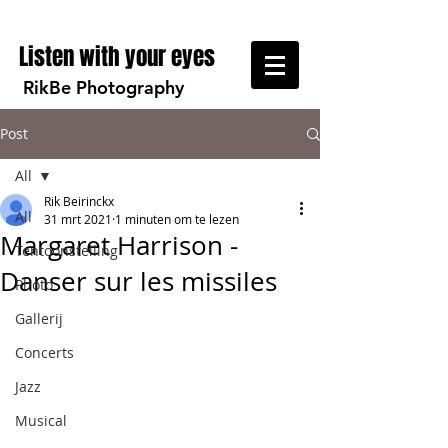
Listen with your eyes
RikBe Photography
Post
All
Rik Beirinckx
All
31 mrt 2021
1 minuten om te lezen
Margaret Harrison -
Tentoonstelling
Danser sur les missiles
Photo
Gallerij
Concerts
Jazz
Musical