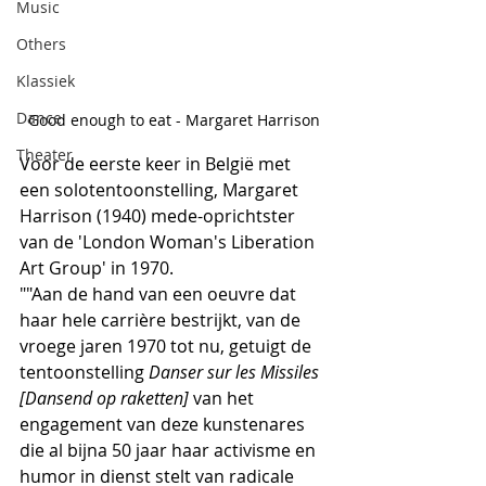
Music
Others
Klassiek
Dance
Good enough to eat - Margaret Harrison
Theater
Voor de eerste keer in België met 
een solotentoonstelling, Margaret 
Harrison (1940) mede-oprichtster 
van de 'London Woman's Liberation 
Art Group' in 1970.
""Aan de hand van een oeuvre dat 
haar hele carrière bestrijkt, van de 
vroege jaren 1970 tot nu, getuigt de 
tentoonstelling 
Danser sur les Missiles 
[Dansend op raketten] 
van het 
engagement van deze kunstenares 
die al bijna 50 jaar haar activisme en 
humor in dienst stelt van radicale 