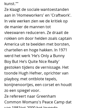
kunst.""
Ze klaagt de sociale wantoestanden 
aan in 'Homeworkers' en 'Craftwork'. 
In vele werken zien we de kritiek op 
de manier de mannen tot 
vleeswaren reduceren. Ze draait de 
rokken om door helden zoals captain 
America uit te beelden met borsten, 
chartellen en hoge hakken. In 1971 
werd het werk 'He’s Only a Bunny 
Boy But He’s Quite Nice Really' 
gestoken tijdens de vernissage. Het 
toonde Hugh Hefner, oprichter van 
playboy, met ontblote tepels, 
konijnenoortjes, een corset en houdt 
zo een spiegel voor.
Ze refereert naar Greenham 
Common Womans's Peace Camp dat 
van 1981tot 2000 het levende 