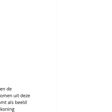
 en de 
 komen uit deze 
mt als beeld 
 koning 