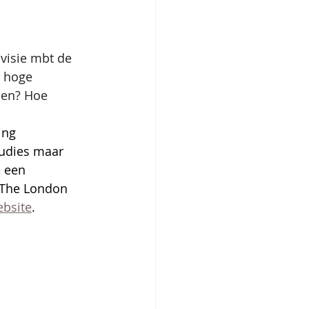
visie mbt de 
 hoge 
den? Hoe 
ing 
tudies maar 
 een 
 The London 
bsite
.