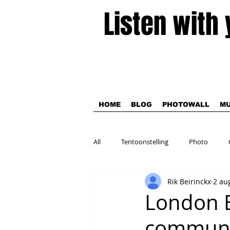
Listen with
HOME
BLOG
PHOTOWALL
MU
All
Tentoonstelling
Photo
Rik Beirinckx
2 au
Theater
London B
communit