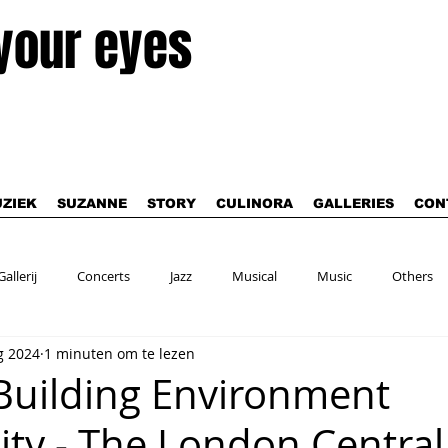
 your eyes
ZIEK
SUZANNE
STORY
CULINORA
GALLERIES
CON
Gallerij
Concerts
Jazz
Musical
Music
Others
g 2024
1 minuten om te lezen
uilding Environment
y - The London Central