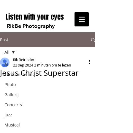
Listen with your eyes
RikBe Photography
Post
All
Rik Beirinckx
All
22 sep 2024
2 minuten om te lezen
Jesus Christ Superstar
Tentoonstelling
Photo
Gallerij
Concerts
Jazz
Musical