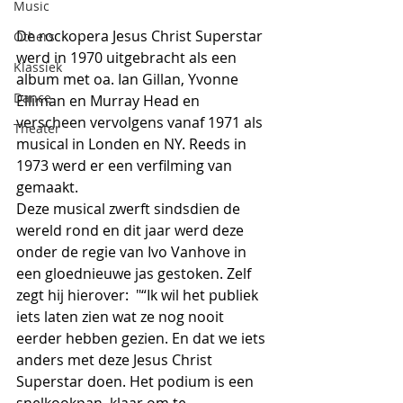
Music
De rockopera 
Jesus Christ Superstar 
Others
werd in 1970 uitgebracht als een 
Klassiek
album met oa. Ian Gillan, Yvonne 
Dance
Elliman en Murray Head en 
verscheen vervolgens vanaf 1971 als 
Theater
musical in Londen en NY. Reeds in 
1973 werd er een verfilming van 
gemaakt.
Deze musical zwerft sindsdien de 
wereld rond en dit jaar werd deze 
onder de regie van Ivo Vanhove in 
een gloednieuwe jas gestoken. Zelf 
zegt hij hierover:  "
“Ik wil het publiek 
iets laten zien wat ze nog nooit 
eerder hebben gezien. En dat we iets 
anders met deze Jesus Christ 
Superstar doen. Het podium is een 