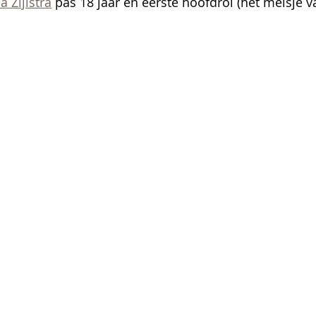
a Zijlstra
 pas 18 jaar en eerste hoofdrol (het meisje va