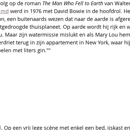
rvolg op de roman 
The Man Who Fell to Earth
 van Walter
ilmd
 werd in 1976 met David Bowie in de hoofdrol. He
n, een buitenaards wezen dat naar de aarde is afger
itgedroogde thuisplaneet. Op aarde wordt hij rijk en w
u. Maar zijn watermissie mislukt en als Mary Lou hem v
erdriet terug in zijn appartement in New York, waar hij
len met liters gin.""
l
. Op een vrij lege scène met enkel een bed, ijskast e