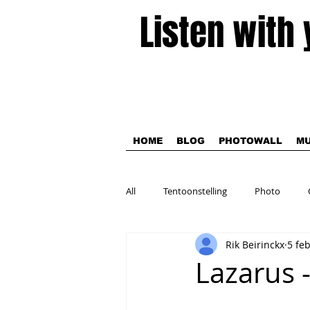
Listen with
HOME
BLOG
PHOTOWALL
MU
All
Tentoonstelling
Photo
Rik Beirinckx
5 fe
Theater
Lazarus 