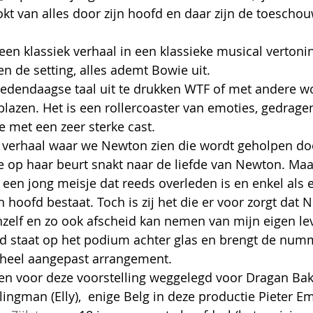
okt van alles door zijn hoofd en daar zijn de toescho
een klassiek verhaal in een klassieke musical vertonin
en de setting, alles ademt Bowie uit.
edendaagse taal uit te drukken WTF of met andere w
lazen. Het is een rollercoaster van emoties, gedrage
met een zeer sterke cast.
 verhaal waar we Newton zien die wordt geholpen doo
ie op haar beurt snakt naar de liefde van Newton. Maar 
een jong meisje dat reeds overleden is en enkel als 
n hoofd bestaat. Toch is zij het die er voor zorgt dat
zelf en zo ook afscheid kan nemen van mijn eigen le
nd staat op het podium achter glas en brengt de num
heel aangepast arrangement. 
en voor deze voorstelling weggelegd voor Dragan Ba
lingman (Elly),  enige Belg in deze productie Pieter E