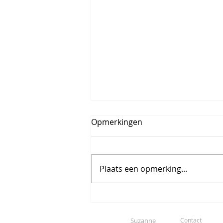
Opmerkingen
Plaats een opmerking...
De lelie van het licht -
Gheelamania
Suzanne
Contact