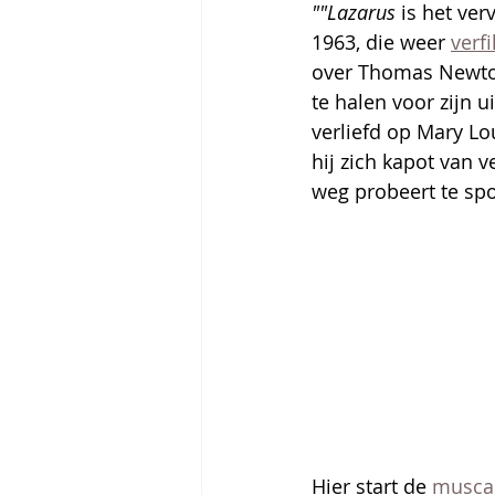
""Lazarus
 is het ve
1963, die weer 
verf
over ­Thomas Newto
te halen voor zijn u
verliefd op Mary Lo
hij zich kapot van v
weg probeert te spoe
Hier start de 
musca