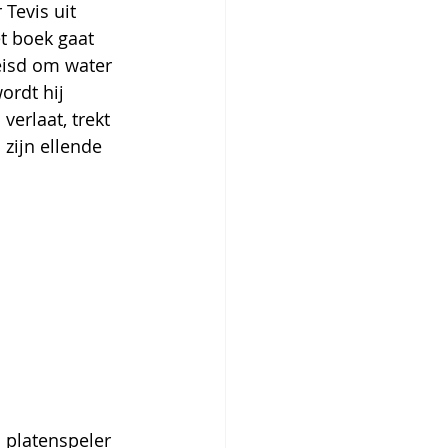
 Tevis uit 
t boek gaat 
eisd om water 
ordt hij 
erlaat, trekt 
 zijn ellende 
n platenspeler 