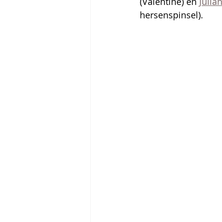
(Valentine) en 
Julian
hersenspinsel).