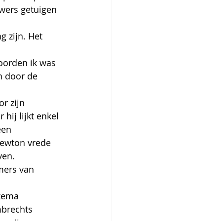
uwers getuigen 
g zijn. Het 
oorden ik was 
n door de 
r zijn 
hij lijkt enkel 
een 
 Newton vrede 
ven.
mers van 
kema 
mbrechts 