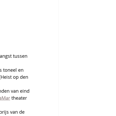
 angst tussen 
s toneel en 
(Heist op den 
nden van eind 
aMar
 theater 
rijs van de 