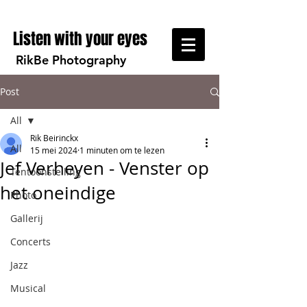
Listen with your eyes
RikBe Photography
Post
All
Rik Beirinckx
All
15 mei 2024
1 minuten om te lezen
Jef Verheyen - Venster op
Tentoonstelling
het oneindige
Photo
Gallerij
Concerts
Jazz
Musical