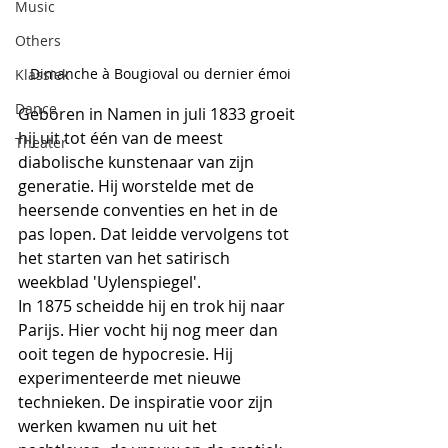
Music
Others
Dimanche à Bougioval ou dernier émoi
Klassiek
Dance
Geboren in Namen in juli 1833 groeit 
hij uit tot één van de meest 
Theater
diabolische kunstenaar van zijn 
generatie. Hij worstelde met de 
heersende conventies en het in de 
pas lopen. Dat leidde vervolgens tot 
het starten van het satirisch 
weekblad 'Uylenspiegel'.
In 1875 scheidde hij en trok hij naar 
Parijs. Hier vocht hij nog meer dan 
ooit tegen de hypocresie. Hij 
experimenteerde met nieuwe 
technieken. De inspiratie voor zijn 
werken kwamen nu uit het 