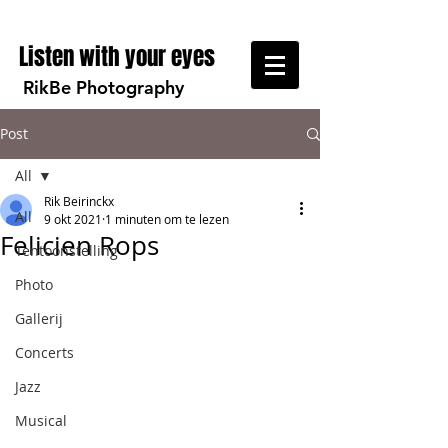
Listen with your eyes
RikBe Photography
Post
All
Rik Beirinckx
All
9 okt 2021
1 minuten om te lezen
Felicien Rops
Tentoonstelling
Photo
Gallerij
Concerts
Jazz
Musical