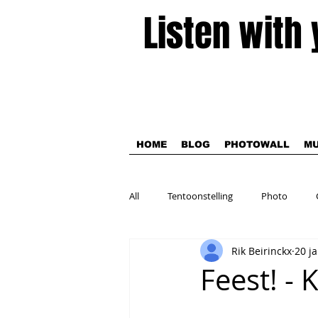
Listen with
HOME
BLOG
PHOTOWALL
MU
All
Tentoonstelling
Photo
Rik Beirinckx
20 j
Theater
Feest! - 