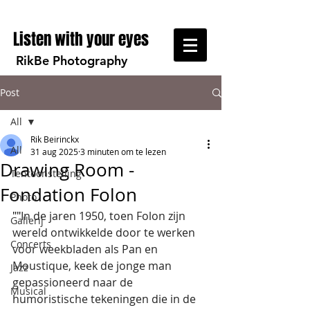
Listen with your eyes
RikBe Photography
Post
All
Rik Beirinckx
All
31 aug 2025
3 minuten om te lezen
Drawing Room -
Tentoonstelling
Fondation Folon
Photo
""
In de jaren 1950, toen Folon zijn 
Gallerij
wereld ontwikkelde door te werken 
Concerts
voor weekbladen als Pan en 
Moustique, keek de jonge man 
Jazz
gepassioneerd naar de 
Musical
humoristische tekeningen die in de 