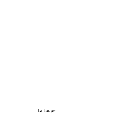
La Loupe
Pierre Alechinsky (1927) is een 
Belgisch kunstschilder en graficus, 