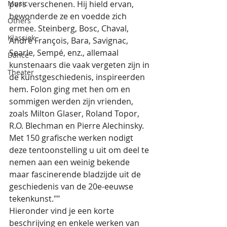
Music
pers verschenen. Hij hield ervan, 
bewonderde ze en voedde zich 
Others
ermee. Steinberg, Bosc, Chaval, 
Klassiek
André François, Bara, Savignac, 
Searle, Sempé, enz., allemaal 
Dance
kunstenaars die vaak vergeten zijn in 
Theater
de kunstgeschiedenis, inspireerden 
hem. Folon ging met hen om en 
sommigen werden zijn vrienden, 
zoals Milton Glaser, Roland Topor, 
R.O. Blechman en Pierre Alechinsky. 
Met 150 grafische werken nodigt 
deze tentoonstelling u uit om deel te 
nemen aan een weinig bekende 
maar fascinerende bladzijde uit de 
geschiedenis van de 20e-eeuwse 
tekenkunst.""
Hieronder vind je een korte 
beschrijving en enkele werken van 