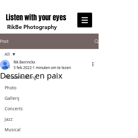
Listen with your eyes
RikBe Photography
Post
All
Rik Beirinckx
All
5 feb 2022
1 minuten om te lezen
Dessiner en paix
Tentoonstelling
Photo
Gallerij
Concerts
Jazz
Musical