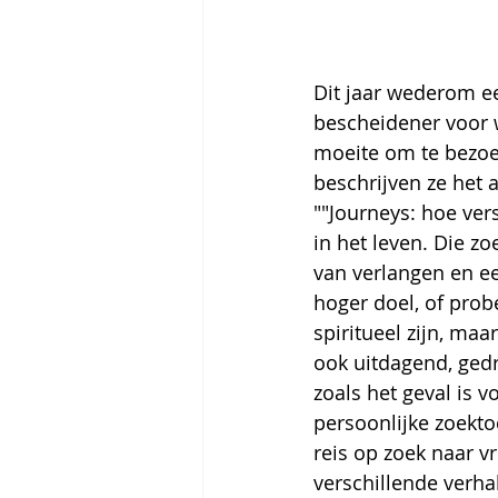
Dit jaar wederom e
bescheidener voor w
moeite om te bezoek
beschrijven ze het a
""Journeys: hoe ver
in het leven. Die zo
van verlangen en ee
hoger doel, of pro
spiritueel zijn, ma
ook uitdagend, ged
zoals het geval is 
persoonlijke zoektoc
reis op zoek naar v
verschillende verh