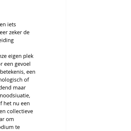
n iets 
eer zeker de 
eiding 
nze eigen plek 
or een gevoel 
betekenis, een 
ologisch of 
indend maar 
noodsiuatie, 
f het nu een 
en collectieve 
aar om 
odium te 