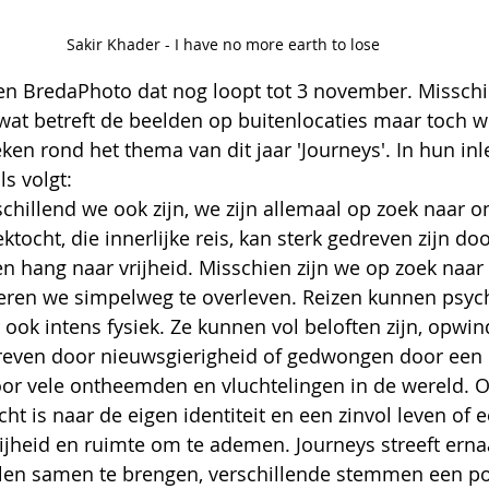
Sakir Khader - I have no more earth to lose
en BredaPhoto dat nog loopt tot 3 november. Misschie
at betreft de beelden op buitenlocaties maar toch w
en rond het thema van dit jaar 'Journeys'. In hun inl
ls volgt:
schillend we ook zijn, we zijn allemaal op zoek naar o
ektocht, die innerlijke reis, kan sterk gedreven zijn do
n hang naar vrijheid. Misschien zijn we op zoek naar 
beren we simpelweg te overleven. Reizen kunnen psych
ar ook intens fysiek. Ze kunnen vol beloften zijn, opw
reven door nieuwsgierigheid of gedwongen door een 
voor vele ontheemden en vluchtelingen in de wereld. O
ht is naar de eigen identiteit en een zinvol leven of e
rijheid en ruimte om te ademen. Journeys streeft ern
alen samen te brengen, verschillende stemmen een p