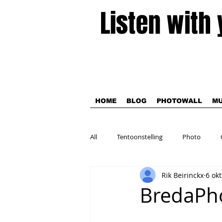
Listen with
HOME
BLOG
PHOTOWALL
MU
All
Tentoonstelling
Photo
Rik Beirinckx
6 ok
Theater
BredaPho