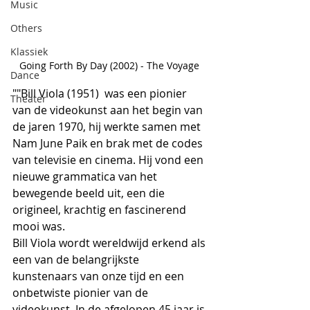
Music
Others
Klassiek
Going Forth By Day (2002) - The Voyage 
Dance
""Bill Viola (1951)  was een pionier 
Theater
van de videokunst aan het begin van 
de jaren 1970, hij werkte samen met 
Nam June Paik en brak met de codes 
van televisie en cinema. Hij vond een 
nieuwe grammatica van het 
bewegende beeld uit, een die 
origineel, krachtig en fascinerend 
mooi was.
Bill Viola wordt wereldwijd erkend als 
een van de belangrijkste 
kunstenaars van onze tijd en een 
onbetwiste pionier van de 
videokunst. In de afgelopen 45 jaar is 