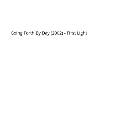
Going Forth By Day (2002) - First Light
Going Forth By Day (2002) - The Deluge 