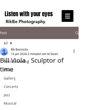
Listen with your eyes
RikBe Photography
Post
All
Rik Beirinckx
All
14 jan 2024
2 minuten om te lezen
Bill Viola - Sculptor of
Tentoonstelling
time
Photo
Gallerij
Concerts
Jazz
Musical