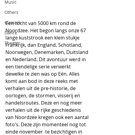
Music
Others
Klassiek
Een tocht van 5000 km rond de 
Noordzee. Het begon langs onze 67 
Dance
lange kuststrook een klein stukje 
Theater
Frankrijk, dan England, Schotland, 
Noorwegen, Denemarken, Duitsland 
en Nederland. Dit avontuur werd in 
een tiendelige serie verwerkt 
dewelke te zien was op Eén. Alles 
komt aan bod in deze reeks met 
verhalen uit de pre-historie, de 
oorlogen, de stormen, visserij en 
handelsroutes. Deze en nog meer 
verhalen uit de rijke geschiedenis 
van Noordzee kregen ook een aantal 
foto's. Deze zijn momenteel nog tot 
einde november  te bezichtigen in 