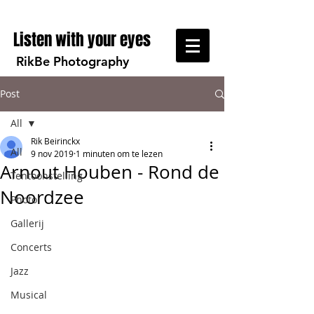
Listen with your eyes
RikBe Photography
Post
All
Rik Beirinckx
All
9 nov 2019
1 minuten om te lezen
Arnout Houben - Rond de
Tentoonstelling
Noordzee
Photo
Gallerij
Concerts
Jazz
Musical