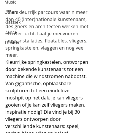
Music
""Een kleurrijk parcours waarin meer 
Others
dan 40 (inter)nationale kunstenaars, 
Klassiek
designers en architecten werken met 
Dance
en over lucht. Laat je meevoeren 
langs installaties, floatables, vliegers, 
Theater
springkastelen, vlaggen en nog veel 
meer.
Kleurrijke springkastelen, ontworpen 
door bekende kunstenaars tot een 
machine die windstromen nabootst. 
Van gigantische, opblaasbare 
sculpturen tot een eindeloze 
moshpit op het dak. Je kan vliegers 
gooien of je kan zelf vliegers maken. 
Inspiratie nodig? Die vind je bij 30 
vliegers ontworpen door 
verschillende kunstenaars: speel, 