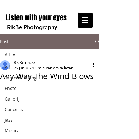
Listen with your eyes
RikBe Photography
Post
All
Rik Beirinckx
All
26 jun 2024
1 minuten om te lezen
Any Way The Wind Blows
Tentoonstelling
Photo
Gallerij
Concerts
Jazz
Musical