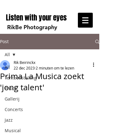
Listen with your eyes
RikBe Photography
Post
All
Rik Beirinckx
All
22 dec 2023
2 minuten om te lezen
Prima La Musica zoekt
Tentoonstelling
'jong talent'
Photo
Gallerij
Concerts
Jazz
Musical