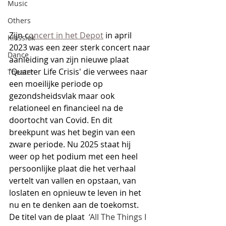
Music
Others
Zijn c
oncert in het Depot
 in april 
Klassiek
2023 was een zeer sterk concert naar 
Dance
aanleiding van zijn nieuwe plaat 
'Quarter Life Crisis' die verwees naar 
Theater
een moeilijke periode op 
gezondsheidsvlak maar ook 
relationeel en financieel na de 
doortocht van Covid. En dit 
breekpunt was het begin van een 
zware periode. Nu 2025 staat hij 
weer op het podium met een heel 
persoonlijke plaat die het verhaal 
vertelt van vallen en opstaan, van 
loslaten en opnieuw te leven in het 
nu en te denken aan de toekomst. 
De titel van de plaat  
‘All The Things I 