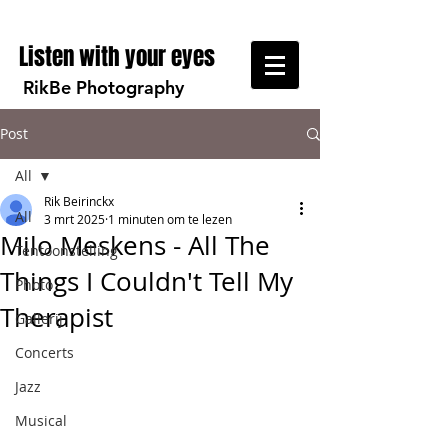
Listen with your eyes
RikBe Photography
Post
All
Rik Beirinckx
All
3 mrt 2025
1 minuten om te lezen
Milo Meskens - All The
Tentoonstelling
Things I Couldn't Tell My
Photo
Therapist
Gallerij
Concerts
Jazz
Musical