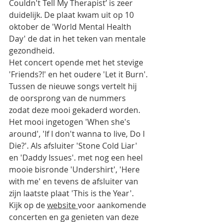
Couldn't Tell My Therapist’ is zeer 
duidelijk. De plaat kwam uit op 10 
oktober de 'World Mental Health 
Day' de dat in het teken van mentale 
gezondheid.
Het concert opende met het stevige 
'Friends?!' en het oudere 'Let it Burn'. 
Tussen de nieuwe songs vertelt hij  
de oorsprong van de nummers 
zodat deze mooi gekaderd worden.  
Het mooi ingetogen 'When she's 
around', 'If I don't wanna to live, Do I 
Die?'. Als afsluiter 'Stone Cold Liar' 
en 'Daddy Issues'. met nog een heel 
mooie bisronde 'Undershirt', 'Here 
with me' en tevens de afsluiter van 
zijn laatste plaat 'This is the Year'. 
Kijk op de 
website 
voor aankomende 
concerten en ga genieten van deze 