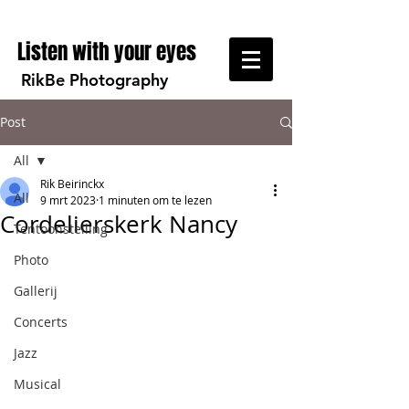
Listen with your eyes
RikBe Photography
Post
All
Rik Beirinckx
All
9 mrt 2023
1 minuten om te lezen
Cordelierskerk Nancy
Tentoonstelling
Photo
Gallerij
Concerts
Jazz
Musical