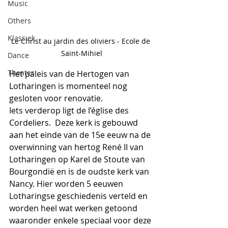
Music
Others
Klassiek
Le Christ au jardin des oliviers - Ecole de 
Saint-Mihiel
Dance
Theater
Het paleis van de Hertogen van 
Lotharingen is momenteel nog 
gesloten voor renovatie.
Iets verderop ligt de l’église des 
Cordeliers.  Deze kerk is gebouwd 
aan het einde van de 15e eeuw na de 
overwinning van hertog René II van 
Lotharingen op Karel de Stoute van 
Bourgondië en is de oudste kerk van 
Nancy. Hier worden 5 eeuwen 
Lotharingse geschiedenis verteld en 
worden heel wat werken getoond 
waaronder enkele speciaal voor deze 