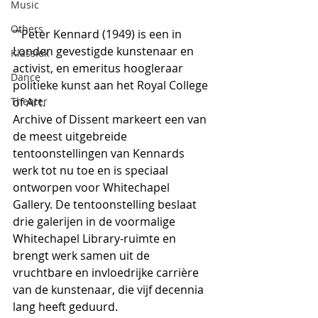
Music
Others
""Peter Kennard (1949) is een in 
Londen gevestigde kunstenaar en 
Klassiek
activist, en emeritus hoogleraar 
Dance
politieke kunst aan het Royal College 
of Art.
Theater
Archive of Dissent markeert een van 
de meest uitgebreide 
tentoonstellingen van Kennards 
werk tot nu toe en is speciaal 
ontworpen voor Whitechapel 
Gallery. De tentoonstelling beslaat 
drie galerijen in de voormalige 
Whitechapel Library-ruimte en 
brengt werk samen uit de 
vruchtbare en invloedrijke carrière 
van de kunstenaar, die vijf decennia 
lang heeft geduurd. 