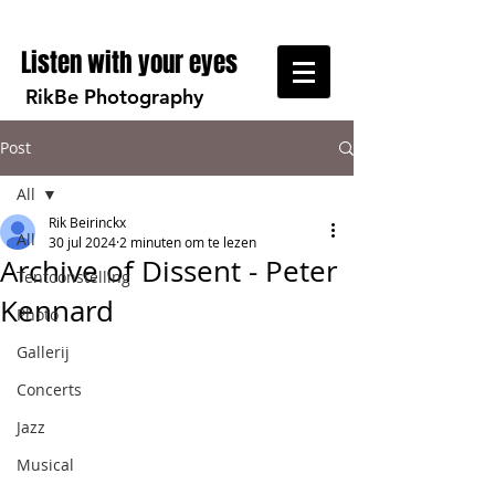
Listen with your eyes
RikBe Photography
Post
All
Rik Beirinckx
All
30 jul 2024
2 minuten om te lezen
Archive of Dissent - Peter
Tentoonstelling
Kennard
Photo
Gallerij
Concerts
Jazz
Musical