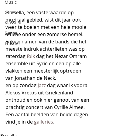
Music
Brosella, een vaste waarde op 
Others
muzikaal gebied, wist dit jaar ook 
Klassiek
weer te boeien met een hele mooie 
Dance
affiche onder een zomerse hemel.
Enkele namen van de bands die het 
Theater
meeste indruk achterlieten was op 
zaterdag 
folk
 dag het Nezar Omram 
ensemble uit Syrië en een op alle 
vlakken een meesterlijk optreden 
van Jonathan de Neck.
en op zondag 
Jazz
 dag waar ik vooral 
Alekos Vretos uit Griekenland 
onthoud en ook hier genoot van een 
prachtig concert van Cyrille Aimee.
Een aantal beelden van beide dagen 
vind je in de 
galleries
.
Brosella