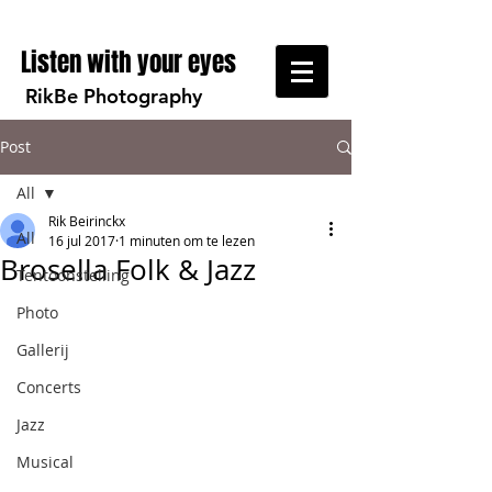
Listen with your eyes
RikBe Photography
Post
All
Rik Beirinckx
All
16 jul 2017
1 minuten om te lezen
Brosella Folk & Jazz
Tentoonstelling
Photo
Gallerij
Concerts
Jazz
Musical