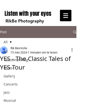
Listen with your eyes
RikBe Photography
Post
All
Rik Beirinckx
All
15 mei 2024
1 minuten om te lezen
YES - The Classic Tales of
Tentoonstelling
YES Tour
Photo
Gallerij
Concerts
Jazz
Musical