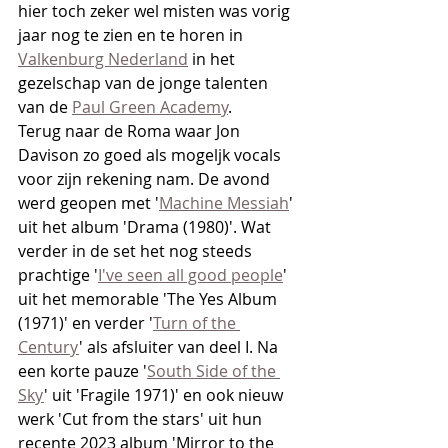
hier toch zeker wel misten was vorig 
jaar nog te zien en te horen in 
Valkenburg Nederland
 in het 
gezelschap van de jonge talenten 
van de 
Paul Green Academy
.
Terug naar de Roma waar Jon 
Davison zo goed als mogeljk vocals 
voor zijn rekening nam. De avond 
werd geopen met '
Machine Messiah
' 
uit het album 'Drama (1980)'. Wat 
verder in de set het nog steeds 
prachtige '
I've seen all good people
' 
uit het memorable 'The Yes Album 
(1971)' en verder '
Turn of the 
Century
' als afsluiter van deel I. Na 
een korte pauze '
South Side of the 
Sky
' uit 'Fragile 1971)' en ook nieuw 
werk 'Cut from the stars' uit hun 
recente 2023 album 'Mirror to the 