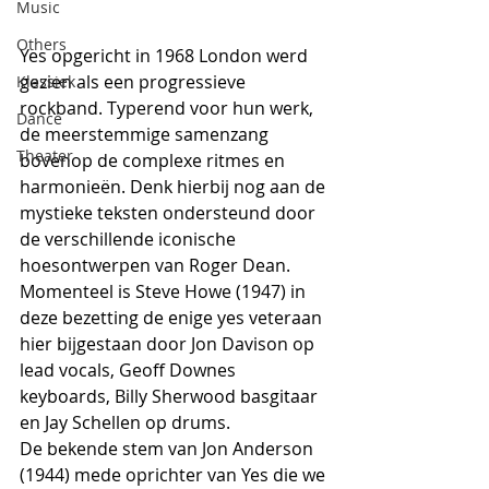
Music
Others
Yes opgericht in 1968 London werd 
gezien als een progressieve 
Klassiek
rockband. Typerend voor hun werk, 
Dance
de meerstemmige samenzang 
Theater
bovenop de complexe ritmes en 
harmonieën. Denk hierbij nog aan de 
mystieke teksten ondersteund door 
de verschillende iconische 
hoesontwerpen van Roger Dean.
Momenteel is Steve Howe (1947) in 
deze bezetting de enige yes veteraan 
hier bijgestaan door Jon Davison op 
lead vocals, Geoff Downes 
keyboards, Billy Sherwood basgitaar 
en Jay Schellen op drums.
De bekende stem van Jon Anderson 
(1944) mede oprichter van Yes die we 