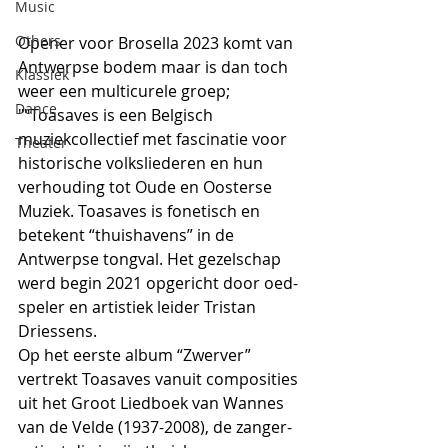
Music
Others
Opener voor Brosella 2023 komt van 
Antwerpse bodem maar is dan toch 
Klassiek
weer een multicurele groep; 
Dance
""Toasaves is een Belgisch 
muziekcollectief met fascinatie voor 
Theater
historische volksliederen en hun 
verhouding tot Oude en Oosterse 
Muziek. Toasaves is fonetisch en 
betekent “thuishavens” in de 
Antwerpse tongval. Het gezelschap 
werd begin 2021 opgericht door oed-
speler en artistiek leider Tristan 
Driessens.
Op het eerste album “Zwerver” 
vertrekt Toasaves vanuit composities 
uit het Groot Liedboek van Wannes 
van de Velde (1937-2008), de zanger-