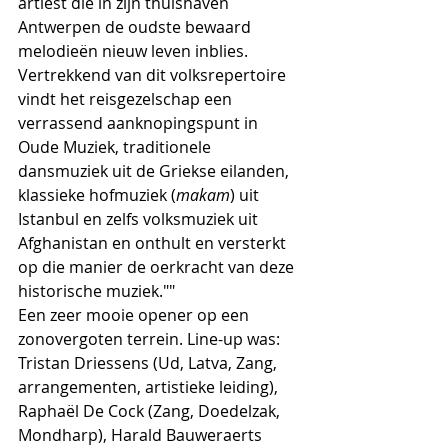
artiest die in zijn thuishaven 
Antwerpen de oudste bewaard 
melodieën nieuw leven inblies. 
Vertrekkend van dit volksrepertoire 
vindt het reisgezelschap een 
verrassend aanknopingspunt in 
Oude Muziek, traditionele 
dansmuziek uit de Griekse eilanden, 
klassieke hofmuziek (
makam
) uit 
Istanbul en zelfs volksmuziek uit 
Afghanistan en onthult en versterkt 
op die manier de oerkracht van deze 
historische muziek.""
Een zeer mooie opener op een 
zonovergoten terrein. Line-up was: 
Tristan Driessens (Ud, Latva, Zang, 
arrangementen, artistieke leiding), 
Raphaël De Cock (Zang, Doedelzak, 
Mondharp), Harald Bauweraerts 