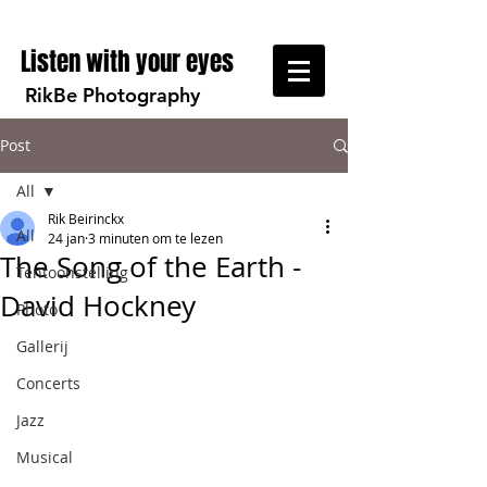
Listen with your eyes
RikBe Photography
Post
All
Rik Beirinckx
All
24 jan
3 minuten om te lezen
The Song of the Earth -
Tentoonstelling
David Hockney
Photo
Gallerij
Concerts
Jazz
Musical