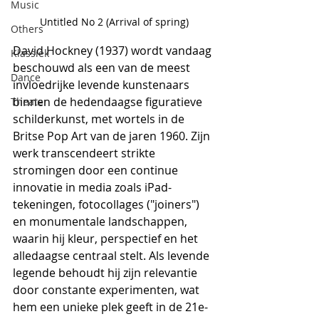
Music
Untitled No 2 (Arrival of spring)
Others
David Hockney (1937) wordt vandaag 
Klassiek
beschouwd als een van de meest 
Dance
invloedrijke levende kunstenaars 
binnen de hedendaagse figuratieve 
Theater
schilderkunst, met wortels in de 
Britse Pop Art van de jaren 1960. Zijn 
werk transcendeert strikte 
stromingen door een continue 
innovatie in media zoals iPad-
tekeningen, fotocollages ("joiners") 
en monumentale landschappen, 
waarin hij kleur, perspectief en het 
alledaagse centraal stelt. Als levende 
legende behoudt hij zijn relevantie 
door constante experimenten, wat 
hem een unieke plek geeft in de 21e-