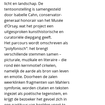
licht en landschap. De 
tentoonstelling is samengesteld 
door Isabelle Cahn, conservator-
generaal honorair van het Musée 
d’Orsay, wat het project een 
uitgesproken kunsthistorische en 
curatoriële diepgang geeft.
Het parcours wordt omschreven als 
“polyfonisch”: het brengt 
verschillende stemmen samen – 
picturale, muzikale en literaire – die 
rond één kernmotief cirkelen, 
namelijk de aarde als bron van leven 
en emotie. Doorheen de zalen 
weerklinken fragmenten van Mahlers 
symfonie, worden citaten en teksten 
ingezet als poëtische tegenstem, en 
krijgt de bezoeker het gevoel zich in 
een partituur van beelden voort te 