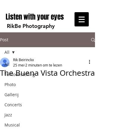
Listen with your eyes
RikBe Photography
Post
All
Rik Beirinckx
All
25 mei
2 minuten om te lezen
The Buena Vista Orchestra
Tentoonstelling
Photo
Gallerij
Concerts
Jazz
Musical