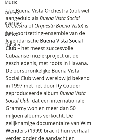
Music
The Buena Vista Orchestra (ook wel 
Others
aangeduid als 
Buena Vista Social 
Klassiek
Orchestra
 of 
Orquesta Buena Vista
) is 
het voortzetting-ensemble van de 
Dance
legendarische 
Buena Vista Social 
Theater
Club
 – het meest succesvolle 
Cubaanse muziekproject uit de 
geschiedenis, met roots in Havana.
De oorspronkelijke Buena Vista 
Social Club werd wereldwijd bekend 
in 1997 met het door 
Ry Cooder
geproduceerde album 
Buena Vista 
Social Club
, dat een internationale 
Grammy won en meer dan 50 
miljoen albums verkocht. De 
gelijknamige documentaire van 
Wim 
Wenders
 (1999) bracht hun verhaal 
verder onder de aandacht en 