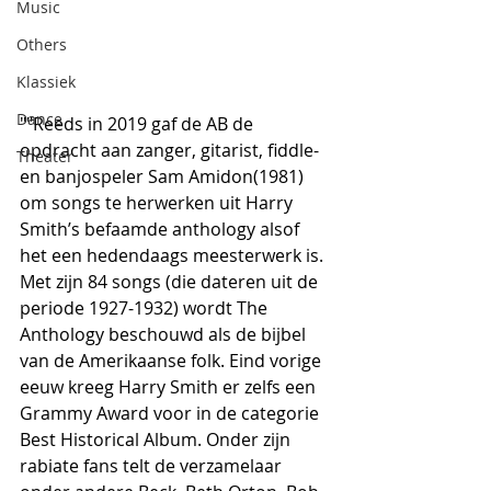
Music
Others
Klassiek
Dance
""Reeds in 2019 gaf de AB de 
opdracht aan zanger, gitarist, fiddle- 
Theater
en banjospeler Sam Amidon(1981)  
om songs te herwerken uit Harry 
Smith’s befaamde anthology alsof 
het een hedendaags meesterwerk is. 
Met zijn 84 songs (die dateren uit de 
periode 1927-1932) wordt The 
Anthology beschouwd als de bijbel 
van de Amerikaanse folk. Eind vorige 
eeuw kreeg Harry Smith er zelfs een 
Grammy Award voor in de categorie 
Best Historical Album. Onder zijn 
rabiate fans telt de verzamelaar 