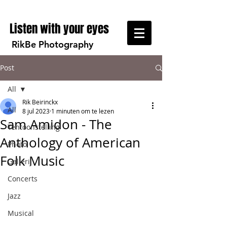
Listen with your eyes
RikBe Photography
Post
All
Rik Beirinckx
All
8 jul 2023
1 minuten om te lezen
Sam Amidon - The
Tentoonstelling
Anthology of American
Photo
Folk Music
Gallerij
Concerts
Jazz
Musical