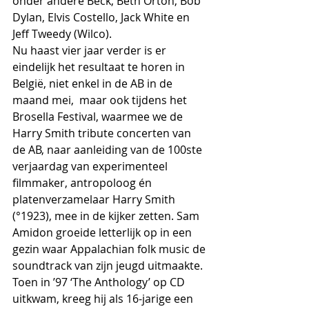
onder andere Beck, Beth Orton, Bob 
Dylan, Elvis Costello, Jack White en 
Jeff Tweedy (Wilco).
Nu haast vier jaar verder is er 
eindelijk het resultaat te horen in 
België, niet enkel in de AB in de 
maand mei,  maar ook tijdens het 
Brosella Festival, waarmee we de 
Harry Smith tribute concerten van 
de AB, naar aanleiding van de 100ste 
verjaardag van experimenteel 
filmmaker, antropoloog én 
platenverzamelaar Harry Smith 
(°1923), mee in de kijker zetten. Sam 
Amidon groeide letterlijk op in een 
gezin waar Appalachian folk music de 
soundtrack van zijn jeugd uitmaakte. 
Toen in ’97 ‘The Anthology’ op CD 
uitkwam, kreeg hij als 16-jarige een 