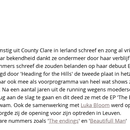
tig uit County Clare in Ierland schreef en zong al vri
r bekendheid dankt ze ondermeer door haar verblijf i
mers schreef die zouden belanden op haar debuut E
gd door 'Heading for the Hills' de tweede plaat in hetz
ar ook mee als voorprogramma van heel wat shows z
. Na een aantal jaren uit de running wegens moeders
rug aan de slag te gaan en dit deed ze met de EP 'The 
itkwam. Ook de samenwerking met 
Luka Bloom
 werd o
orgde zij de opening voor zijn optreden in Leuven.
bare nummers zoals '
The endings
' en '
Beautifull Man
'