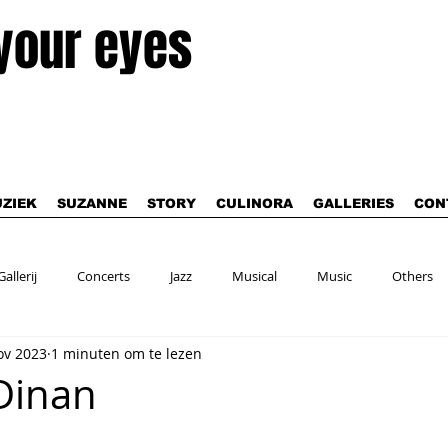
 your eyes
ZIEK
SUZANNE
STORY
CULINORA
GALLERIES
CON
Gallerij
Concerts
Jazz
Musical
Music
Others
ov 2023
1 minuten om te lezen
Dinan