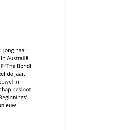
j jong haar 
n Australië 
P 'The Bondi 
elfde jaar.
owel in 
chap besloot 
Beginnings' 
pnieuw 