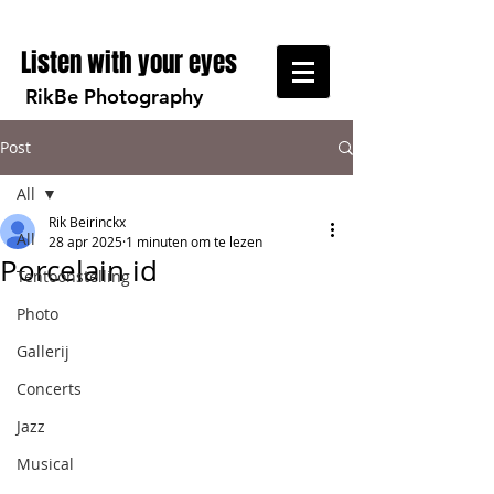
Listen with your eyes
RikBe Photography
Post
All
Rik Beirinckx
All
28 apr 2025
1 minuten om te lezen
Porcelain id
Tentoonstelling
Photo
Gallerij
Concerts
Jazz
Musical