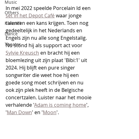
Music
In mei 2022 speelde Porcelain Id een 
Others
set in het Depot Café
 waar jonge 
talenten een kans krijgen. Toen nog 
Klassiek
gedeeltelijk in het Nederlands en 
Dance
Engels zijn nu alle song Engelstalig. 
Theater
Nu stond hij als support act voor 
Sylvie Kreusch
 en bracht hij een 
bloemlezing uit zijn plaat 'Bibi:1' uit 
2024. Hij blijft een pure singer 
songwriter die weet hoe hij een 
goede song moet schrijven en nu 
ook zijn plek heeft in de Belgische 
concertzalen. Luister naar het mooie 
verhalende '
Adam is coming home
', 
'
Man Down
' en '
Moon
'. 