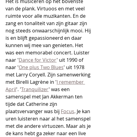
Het is musiceren op het bovenste 
van de plank. Virtuoos en met veel 
ruimte voor alle muzikanten. En de 
zang en tonaliteit van zijn gitaar zijn 
nog steeds onwaarschijnlijk mooi. Hij 
is en blijft gepassioneerd en daar 
kunnen wij mee van genieten. Het 
was een memorabel concert. Luister 
naar '
Dance for Victor
' uit 1990 of 
naar '
One plus Two Blues
' uit 1978 
met Larry Coryell. Zijn samenwerking 
met Birelli Lagrène in '
I remember 
April
'. '
Tranquilizer
' was een 
samenspel met Jan Akkerman ten 
tijde dat Catherine zijn 
plaatsvervanger was bij 
Focus
. Je kan 
uren luisteren naar al het samenspel 
met die andere virtuozen. Maar als je 
de kans hebt ga zeker naar een live 