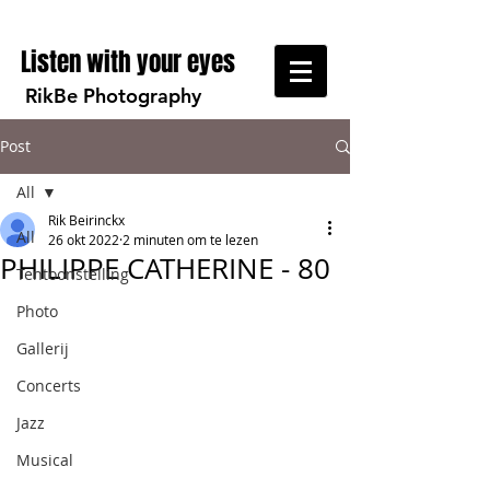
Listen with your eyes
RikBe Photography
Post
All
Rik Beirinckx
All
26 okt 2022
2 minuten om te lezen
PHILIPPE CATHERINE - 80
Tentoonstelling
Photo
Gallerij
Concerts
Jazz
Musical