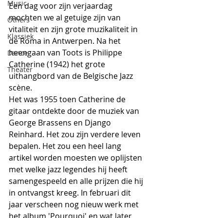
Music
Een dag voor zijn verjaardag 
mochten we al getuige zijn van 
Others
vitaliteit en zijn grote muzikaliteit in 
Klassiek
de Roma in Antwerpen. Na het 
heengaan van Toots is Philippe 
Dance
Catherine (1942) het grote 
Theater
uithangbord van de Belgische Jazz 
scène.
Het was 1955 toen Catherine de 
gitaar ontdekte door de muziek van 
George Brassens en Django 
Reinhard. Het zou zijn verdere leven 
bepalen. Het zou een heel lang 
artikel worden moesten we oplijsten 
met welke jazz legendes hij heeft 
samengespeeld en alle prijzen die hij 
in ontvangst kreeg. In februari dit 
jaar verscheen nog nieuw werk met 
het album 'Pourquoi' en wat later 