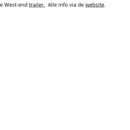
de West-end 
trailer.
  Alle info via de 
website
.