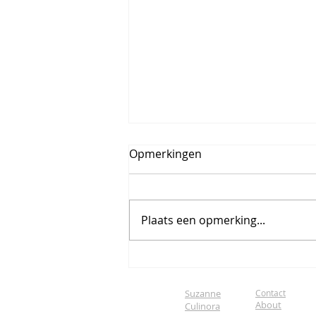
Opmerkingen
Plaats een opmerking...
Stereophonic - the musical
Suzanne
Contact
About
Culinora