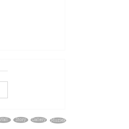
oos - Een Partijtje voor
Wall
Story
Gallery
Muziek