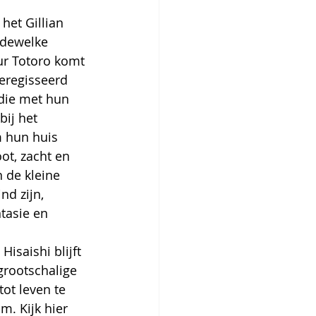
het Gillian 
 dewelke 
ur Totoro komt 
geregisseerd 
 die met hun 
ij het 
 hun huis 
t, zacht en 
 de kleine 
nd zijn, 
tasie en 
isaishi blijft 
grootschalige 
ot leven te 
lm. Kijk hier 