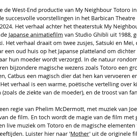
te de West-End productie van 
My Neighbour Totoro in 
e succesvolle voorstellingen in het Barbican Theatre
2024. 
Het verhaal achter het theaterstuk My Neighbo
mde 
Japanse animatiefilm
 van Studio Ghibli uit 1988, 
. Het verhaal draait om twee zusjes, Satsuki en Mei,
r een oud huis op het Japanse platteland om dichter b
 waar hun moeder wordt verzorgd. In de natuur rondom
ren bijzondere magische wezens zoals Totoro een groo
n, Catbus een magisch dier dat hen kan vervoeren en
Het verhaal is een warme, poëtische vertelling over ki
zoals de ziekte van de moeder), en de troost van fan
 een regie van Phelim McDermott, met muziek van Joe H
van de film. En toch wordt de magie van de film met 
en live muziek om Totoro en de magische elementen t
eeftijden. Luister hier naar '
Mother
' uit de originele fi