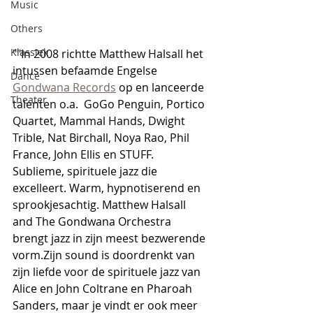
Music
Others
Klassiek
""In 2008 richtte Matthew Halsall het 
intussen befaamde Engelse 
Dance
Gondwana Records
 op en lanceerde 
Theater
talenten o.a.  GoGo Penguin, Portico 
Quartet, Mammal Hands, Dwight 
Trible, Nat Birchall, Noya Rao, Phil 
France, John Ellis en STUFF.
Sublieme, spirituele jazz die 
excelleert. Warm, hypnotiserend en 
sprookjesachtig. Matthew Halsall 
and The Gondwana Orchestra 
brengt jazz in zijn meest bezwerende 
vorm.Zijn sound is doordrenkt van 
zijn liefde voor de spirituele jazz van 
Alice en John Coltrane en Pharoah 
Sanders, maar je vindt er ook meer 