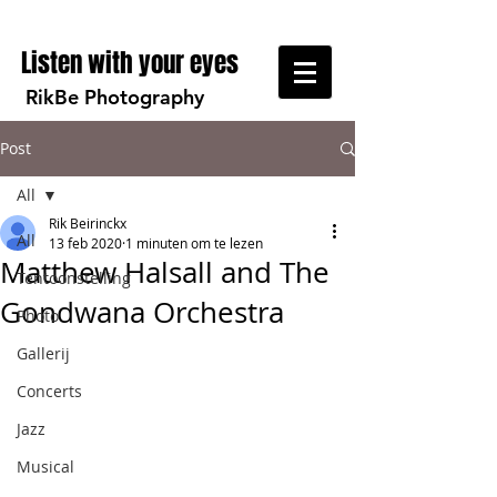
Listen with your eyes
RikBe Photography
Post
All
Rik Beirinckx
All
13 feb 2020
1 minuten om te lezen
Matthew Halsall and The
Tentoonstelling
Gondwana Orchestra
Photo
Gallerij
Concerts
Jazz
Musical