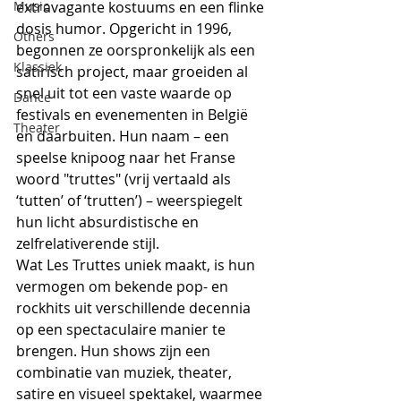
Music
extravagante kostuums en een flinke 
dosis humor. Opgericht in 1996, 
Others
begonnen ze oorspronkelijk als een 
Klassiek
satirisch project, maar groeiden al 
snel uit tot een vaste waarde op 
Dance
festivals en evenementen in België 
Theater
en daarbuiten. Hun naam – een 
speelse knipoog naar het Franse 
woord "truttes" (vrij vertaald als 
‘tutten’ of ‘trutten’) – weerspiegelt 
hun licht absurdistische en 
zelfrelativerende stijl.
Wat Les Truttes uniek maakt, is hun 
vermogen om bekende pop- en 
rockhits uit verschillende decennia 
op een spectaculaire manier te 
brengen. Hun shows zijn een 
combinatie van muziek, theater, 
satire en visueel spektakel, waarmee 