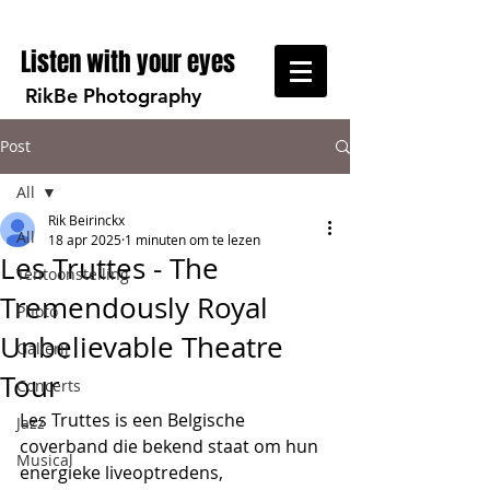
Listen with your eyes
RikBe Photography
Post
All
Rik Beirinckx
All
18 apr 2025
1 minuten om te lezen
Les Truttes - The
Tentoonstelling
Tremendously Royal
Photo
Unbelievable Theatre
Gallerij
Tour
Concerts
Les Truttes is een Belgische 
Jazz
coverband die bekend staat om hun 
Musical
energieke liveoptredens, 