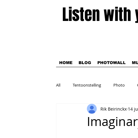
Listen with
HOME
BLOG
PHOTOWALL
MU
All
Tentoonstelling
Photo
Rik Beirinckx
14 j
Theater
Imaginar