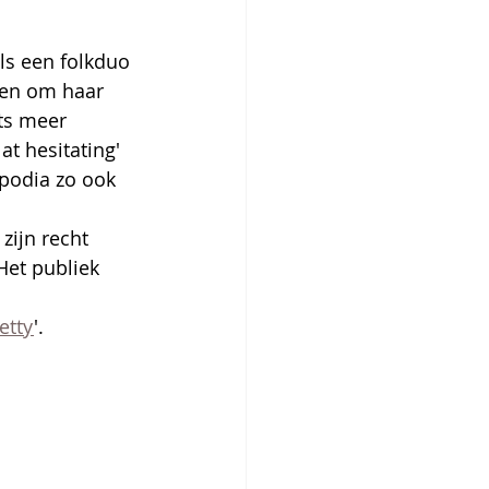
als een folkduo 
een om haar 
ts meer 
 hesitating' 
 podia zo ook 
zijn recht 
Het publiek 
etty
'. 