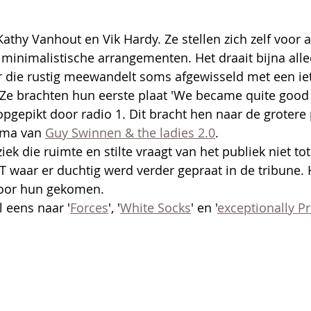
Kathy Vanhout en Vik Hardy. Ze stellen zich zelf voor 
minimalistische arrangementen. Het draait bijna all
r die rustig meewandelt soms afgewisseld met een ie
 brachten hun eerste plaat 'We became quite good at
pgepikt door radio 1. Dit bracht hen naar de grotere
mma van 
Guy Swinnen & the ladies 2.0
.
iek die ruimte en stilte vraagt van het publiek niet tot 
 waar er duchtig werd verder gepraat in de tribune. 
voor hun gekomen. 
l eens naar '
Forces
', '
White Socks
' en '
exceptionally Pr