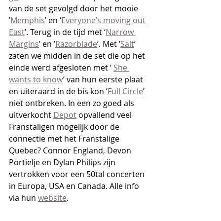
van de set gevolgd door het mooie 
’
Memphis
’ en ‘
Everyone’s moving out 
East
’. Terug in de tijd met ‘
Narrow 
Margins
’ en ’
Razorblade
’. Met ’
Salt
’ 
zaten we midden in de set die op het 
einde werd afgesloten met ’ 
She 
wants to know
’ van hun eerste plaat 
en uiteraard in de bis kon ’
Full Circle
’ 
niet ontbreken. In een zo goed als 
uitverkocht 
Depot
 opvallend veel 
Franstaligen mogelijk door de 
connectie met het Franstalige 
Quebec? Connor England, Devon 
Portielje en Dylan Philips zijn 
vertrokken voor een 50tal concerten 
in Europa, USA en Canada. Alle info 
via hun 
website
.