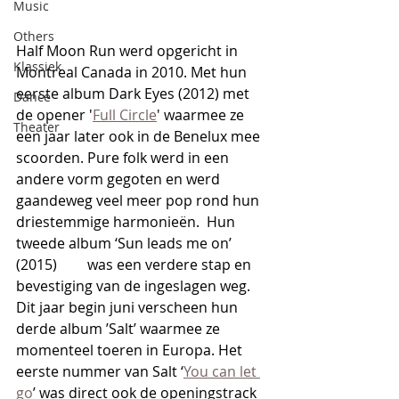
Music
Others
Half Moon Run werd opgericht in 
Klassiek
Montreal Canada in 2010. Met hun 
eerste album Dark Eyes (2012) met 
Dance
de opener '
Full Circle
' waarmee ze 
Theater
een jaar later ook in de Benelux mee 
scoorden. Pure folk werd in een 
andere vorm gegoten en werd 
gaandeweg veel meer pop rond hun 
driestemmige harmonieën.  Hun 
tweede album ‘Sun leads me on’ 
(2015) 	was een verdere stap en 
bevestiging van de ingeslagen weg. 
Dit jaar begin juni verscheen hun 
derde album ’Salt’ waarmee ze 
momenteel toeren in Europa. Het 
eerste nummer van Salt ‘
You can let 
go
’ was direct ook de openingstrack 