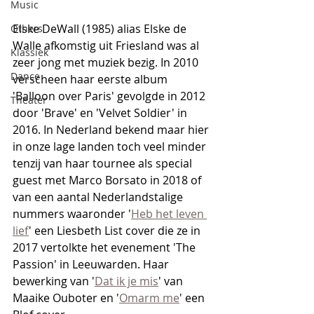
Music
Elske DeWall (1985) alias Elske de 
Others
Walle afkomstig uit Friesland was al 
Klassiek
zeer jong met muziek bezig. In 2010 
Dance
verscheen haar eerste album 
'Balloon over Paris' gevolgde in 2012 
Theater
door 'Brave' en 'Velvet Soldier' in 
2016. In Nederland bekend maar hier 
in onze lage landen toch veel minder 
tenzij van haar tournee als special 
guest met Marco Borsato in 2018 of 
van een aantal Nederlandstalige 
nummers waaronder '
Heb het leven 
lief
' een Liesbeth List cover die ze in 
2017 vertolkte het evenement 'The 
Passion' in Leeuwarden. Haar 
bewerking van '
Dat ik je mis
' van 
Maaike Ouboter en '
Omarm me
' een 