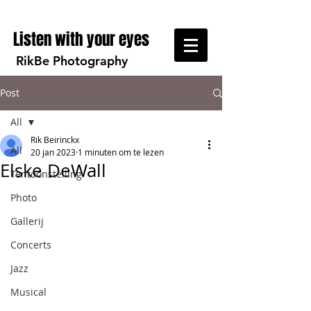
Listen with your eyes
RikBe Photography
Post
All
Rik Beirinckx
All
20 jan 2023
1 minuten om te lezen
Elske DeWall
Tentoonstelling
Photo
Gallerij
Concerts
Jazz
Musical