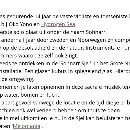
s gedurende 14 jaar de vaste violiste en toetseniste b
 bij Oko Yono en 
Hydrogen Sea
.
erste solo plaat uit onder de naam Sohnarr.
or anderhalf jaar door zweden en Noorwegen en comp
d op de desolaatheid en de natuur. Instrumentale n
mmers waarop ze zelf ook zingt.
eeds te ontdekken in de 'Sohnarr Sjel'. In het Grote 
nstallatie. Een glazen kubus in spiegelend glas. Hierd
t de omgeving.
nemen en je laten opnemen in deze sacrale muziek terw
 op water, bomen en lucht.
 apart gevoel vanwege de locatie en de tijd die je er 
schien ook wel verleerd hebben om thuis te doen.
e in mei uitkomt en je nu in de Sjel kan beluisteren he
ten '
Melomania
'.