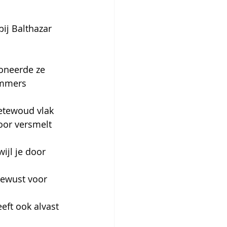
ij Balthazar 
oneerde ze 
ummers 
Netewoud vlak 
oor versmelt 
ijl je door 
bewust voor 
eft ook alvast 