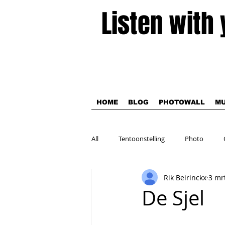
Listen with
HOME
BLOG
PHOTOWALL
MU
All
Tentoonstelling
Photo
Rik Beirinckx
3 mr
Theater
De Sjel