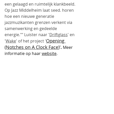
een gelaagd en ruimtelijk klankbeeld. 
Op Jazz Middelheim laat seed. horen 
hoe een nieuwe generatie 
jazzmuzikanten grenzen verkent via 
samenwerking en gedeelde 
energie."" Luister naar '
Driftglass
' en 
Opening 
'
Wake
' of het project '
(Notches on A Clock Face
)'
. 
Meer 
informatie op haar 
website
.