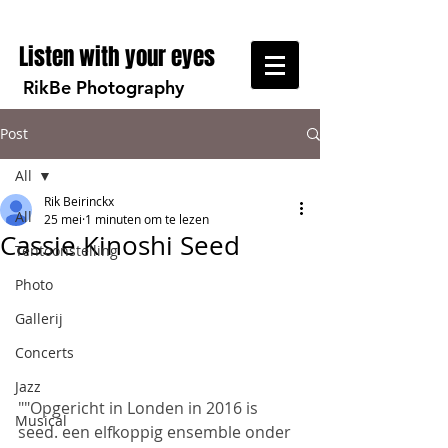
Listen with your eyes
RikBe Photography
Post
All
Rik Beirinckx
All
25 mei
1 minuten om te lezen
Cassie Kinoshi Seed
Tentoonstelling
Photo
Gallerij
Concerts
Jazz
""Opgericht in Londen in 2016 is 
Musical
seed. een elfkoppig ensemble onder 