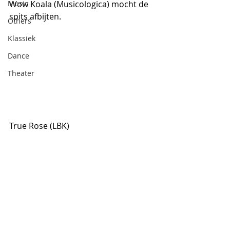
Music
Wow Koala (Musicologica) mocht de 
spits afbijten.
Others
Klassiek
Dance
Theater
True Rose (LBK)