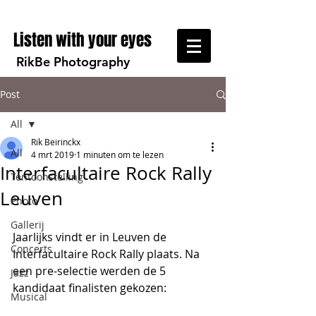
Listen with your eyes
RikBe Photography
Post
All
Rik Beirinckx
All
4 mrt 2019
1 minuten om te lezen
Interfacultaire Rock Rally
Tentoonstelling
Leuven
Photo
Gallerij
Jaarlijks vindt er in Leuven de 
Concerts
Interfacultaire Rock Rally plaats. Na 
een pre-selectie werden de 5 
Jazz
kandidaat finalisten gekozen:  
Musical