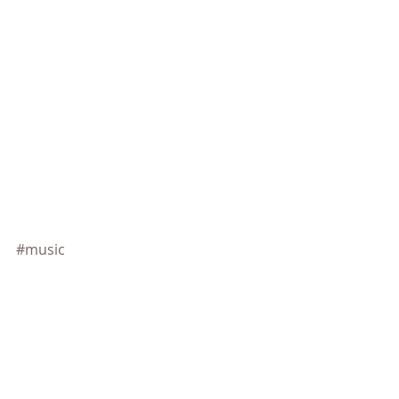
#music
Concerts
Recente blogposts
Alles weergeven