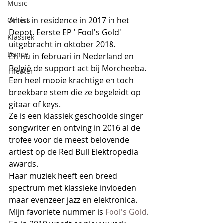
Music
Artist in residence in 2017 in het 
Others
Depot. Eerste EP ' Fool's Gold' 
Klassiek
uitgebracht in oktober 2018.
Dance
En nu in februari in Nederland en 
België de support act bij Morcheeba. 
Theater
Een heel mooie krachtige en toch 
breekbare stem die ze begeleidt op 
gitaar of keys.
Ze is een klassiek geschoolde singer 
songwriter en ontving in 2016 al de 
trofee voor de meest belovende 
artiest op de Red Bull Elektropedia 
awards.
Haar muziek heeft een breed 
spectrum met klassieke invloeden 
maar evenzeer jazz en elektronica.
Mijn favoriete nummer is 
Fool's Gold
.