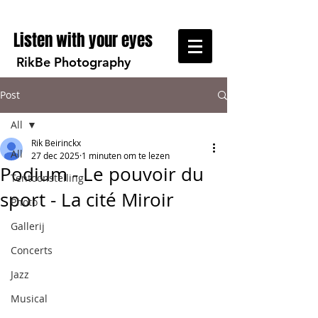
Listen with your eyes
RikBe Photography
Post
All
Rik Beirinckx
All
27 dec 2025
1 minuten om te lezen
Podium - Le pouvoir du
Tentoonstelling
sport - La cité Miroir
Photo
Gallerij
Concerts
Jazz
Musical