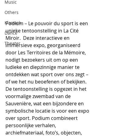
Music
Others
Klassiek
Podium – Le pouvoir du sport is een 
unieke tentoonstelling in La Cité 
Dance
Miroir.  Deze interactieve en 
Theater
immersieve expo, georganiseerd 
door Les Territoires de la Mémoire, 
nodigt bezoekers uit om op een 
ludieke en diepzinnige manier te 
ontdekken wat sport over ons zegt – 
of we het nu beoefenen of bekijken.​
De tentoonstelling is opgezet in het 
voormalige zwembad van de 
Sauvenière, wat een bijzondere en 
symbolische locatie is voor een expo 
over sport. Podium combineert 
persoonlijke verhalen, 
archiefmateriaal, foto’s, objecten, 