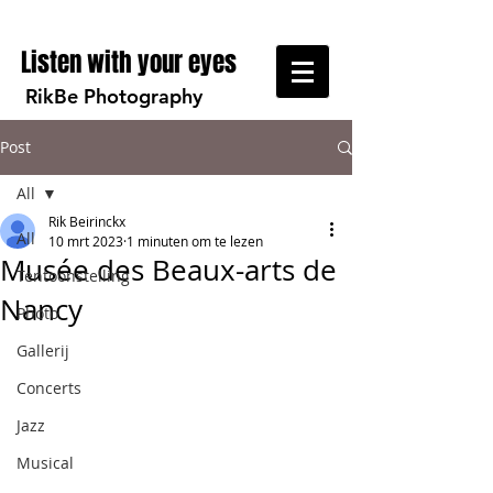
Listen with your eyes
RikBe Photography
Post
All
Rik Beirinckx
All
10 mrt 2023
1 minuten om te lezen
Musée des Beaux-arts de
Tentoonstelling
Nancy
Photo
Gallerij
Concerts
Jazz
Musical